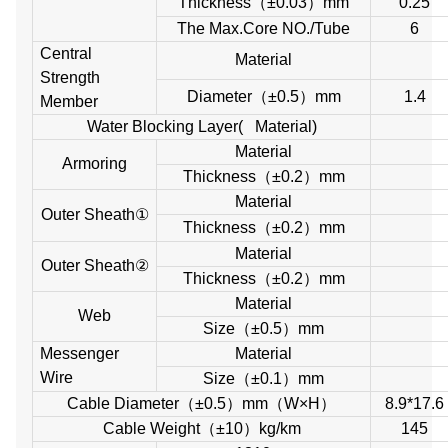
Thickness
（
±0.03
）
mm
0.25
The Max.Core NO./Tube
6
Central
Material
Strength
Diameter
（
±0.5
）
mm
1.4
Member
Water Blocking Layer( Material)
Material
Armoring
Thickness
（
±0.2
）
mm
Material
Outer Sheath
①
Thickness
（
±0.2
）
mm
Material
Outer Sheath
②
Thickness
（
±0.2
）
mm
Material
Web
Size
（
±0.5
）
mm
Messenger
Material
Wire
Size
（
±0.1
）
mm
Cable Diameter
（
±0.5
）
mm
（
W×H
）
8.9*17.6
Cable Weight
（
±10
）
kg/km
145