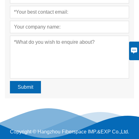
Submit
Copyright © Hangzhou Fiberspace IMP.&EXP Co.,Ltd.