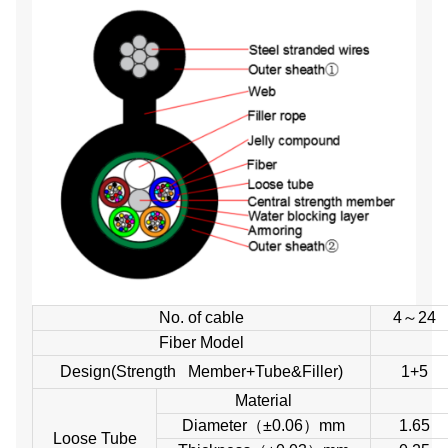
No. of cable
4～24
Fiber Model
Design(Strength Member+Tube&Filler)
1+5
Material
Diameter
（
±0.06
）
mm
1.65
Loose Tube